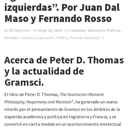
e
izquierdas”. Por Juan Dal
n
Maso y Fernando Rosso
a
v
By
SIC Noticias
• On
Mayo 18, 2014
• In
Columnas
,
Educación
,
Política
,
Portada
Columnas
,
Educación
,
Política
,
Portada
destacado
0
i
g
Acerca de Peter D. Thomas
a
t
y la actualidad de
i
Gramsci.
o
El libro de Peter D. Thomas,
The Gramscian Moment.
n
1
Philosophy, Hegemony and Marxism
, ha generado un nuevo
interés por el pensamiento de Gramsci en los ámbitos de la
izquierda académica y política en Inglaterra y Francia, y se
convirtió en cierta medida en un acontecimiento intelectual