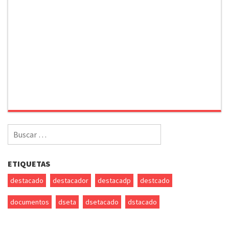
Buscar
por:
ETIQUETAS
destacado
destacador
destacadp
destcado
documentos
dseta
dsetacado
dstacado