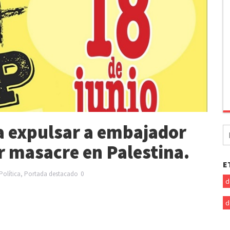
a expulsar a embajador
B
po
or masacre en Palestina.
E
Política
,
Portada
destacado
0
d
d