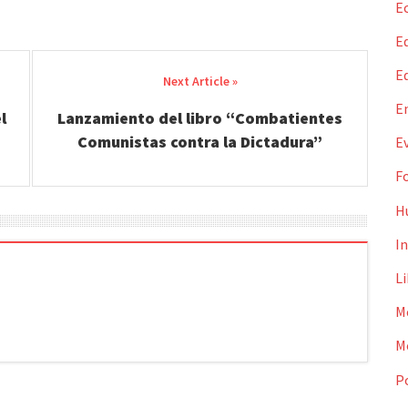
E
Ed
E
E
l
Lanzamiento del libro “Combatientes
Comunistas contra la Dictadura”
E
F
H
I
L
M
M
Po