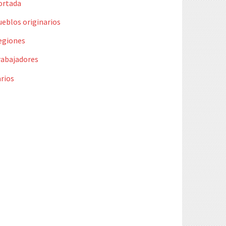
ortada
ueblos originarios
egiones
rabajadores
rios