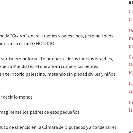
E
Ca
Co
Un
mada “
Guerra
” entre israelíes y palestinos, pero no todos
mi
 por tanto es un GENOCIDIO.
pe
Ca
 verdadero holocausto por parte de las fuerzas israelíes,
Or
Guerra Mundial es el que ahora comete las peores
P.
n territorio palestino, matando sin piedad civiles y niños
L
co
r decir lo menos.
I
Is
 imagínense los padres de esos pequeños.
nuto de silencio en la Cámara de Diputados y a condenar el
A