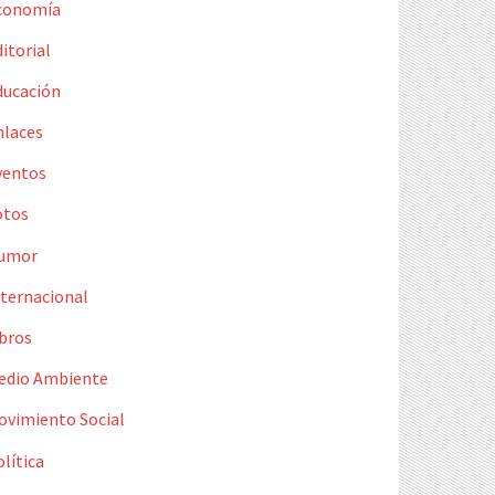
conomía
itorial
ducación
nlaces
ventos
otos
umor
nternacional
ibros
edio Ambiente
ovimiento Social
lítica