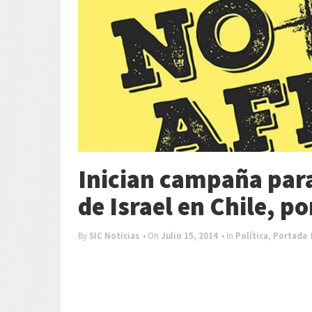
Inician campaña par
de Israel en Chile, p
By
SIC Noticias
• On
Julio 15, 2014
• In
Política
,
Portada