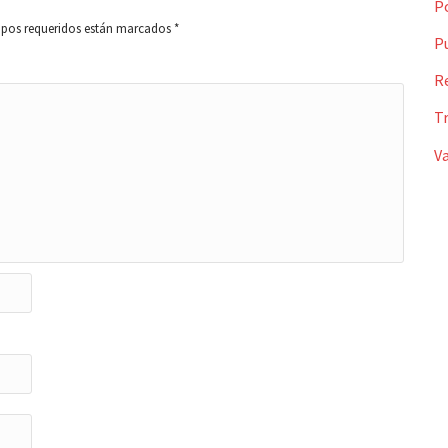
P
pos requeridos están marcados
*
P
R
T
Va