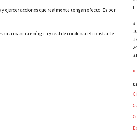
L
 y ejercer acciones que realmente tengan efecto. Es por
3
1
es una manera enérgica y real de condenar el constante
1
2
3
« 
C
C
C
C
D