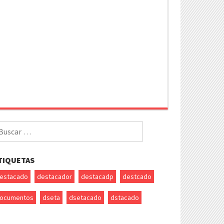
uscar
r:
TIQUETAS
estacado
destacador
destacadp
destcado
ocumentos
dseta
dsetacado
dstacado