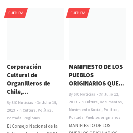
CULTURA
CULTURA
Corporación
MANIFIESTO DE LOS
Cultural de
PUEBLOS
Organilleros de
ORIGINARIOS QUE...
Chile,...
By
SIC Noticias
• On
Julio 12,
2013
• In
Cultura
,
Documentos
,
By
SIC Noticias
• On
Julio 19,
Movimiento Social
,
Política
,
2013
• In
Cultura
,
Política
,
Portada
,
Pueblos originarios
Portada
,
Regiones
MANIFIESTO DE LOS
El Consejo Nacional de la
PUEBLOS ORIGINARIOS