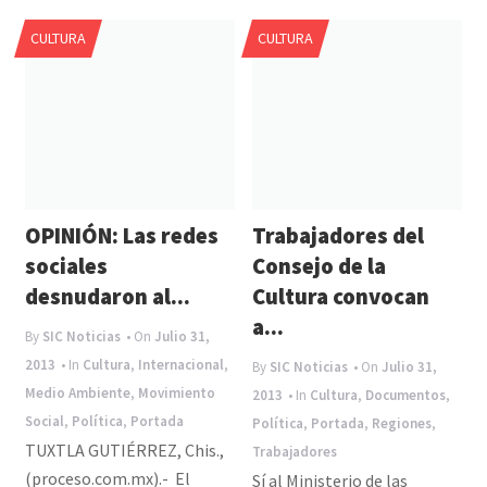
e
P
CULTURA
CULTURA
n
n
a
v
i
g
a
OPINIÓN: Las redes
Trabajadores del
t
sociales
Consejo de la
i
desnudaron al...
Cultura convocan
a...
o
By
SIC Noticias
• On
Julio 31,
n
2013
• In
Cultura
,
Internacional
,
By
SIC Noticias
• On
Julio 31,
Medio Ambiente
,
Movimiento
2013
• In
Cultura
,
Documentos
,
Social
,
Política
,
Portada
Política
,
Portada
,
Regiones
,
TUXTLA GUTIÉRREZ, Chis.,
Trabajadores
(proceso.com.mx).- El
Sí al Ministerio de las