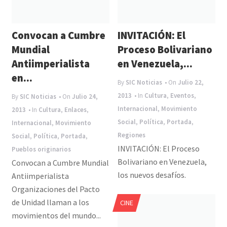
Convocan a Cumbre
INVITACIÓN: El
Mundial
Proceso Bolivariano
Antiimperialista
en Venezuela,...
en...
By
SIC Noticias
• On
Julio 22,
2013
• In
Cultura
,
Eventos
,
By
SIC Noticias
• On
Julio 24,
Internacional
,
Movimiento
2013
• In
Cultura
,
Enlaces
,
Social
,
Política
,
Portada
,
Internacional
,
Movimiento
Regiones
Social
,
Política
,
Portada
,
INVITACIÓN: El Proceso
Pueblos originarios
Bolivariano en Venezuela,
Convocan a Cumbre Mundial
los nuevos desafíos.
Antiimperialista
Organizaciones del Pacto
de Unidad llaman a los
CINE
movimientos del mundo...