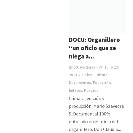
DOCU: Organillero
“un oficio que se
niega a...
By
SIC Noticias
• On
Julio 19,
2013
• In
Cine
,
Cultura
,
Documentos
,
Educación
,
Enlaces
,
Portada
Cámara, edición y
producción: Mario Saavedra
S. Documental 100%
enfocado en el oficio del
organillero. Don Claudio...