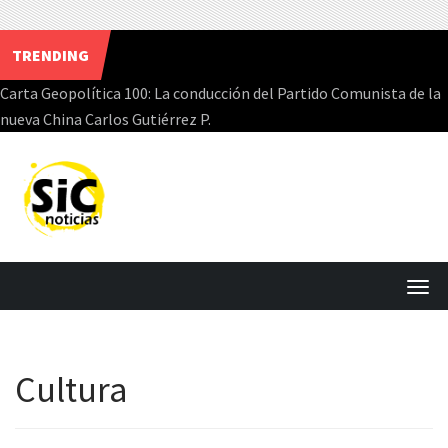
TRENDING
Carta Geopolítica 100: La conducción del Partido Comunista de la
nueva China Carlos Gutiérrez P.
Skip
to
content
T
o
g
Cultura
g
l