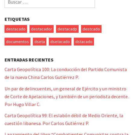
por:
ETIQUETAS
destacado
destacador
destacadp
destcado
documentos
dseta
dsetacado
dstacado
ENTRADAS RECIENTES
Carta Geopolítica 100: La conducción del Partido Comunista
de la nueva China Carlos Gutiérrez P.
Un par de delincuentes, un general de Ejército y un ministro
de Corte de Apelaciones, y también de un periodista decente.
Por Hugo Villar C.
Carta Geopolítica 99: El eslabón débil de Medio Oriente, la
cuestión libanesa. Por Carlos Gutiérrez P.
Lanzamiento del libro “Combatientes Comunistas contra la