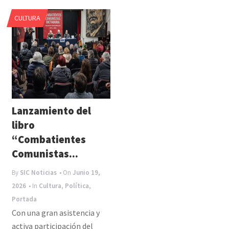
e
CULTURA
n
a
v
i
g
a
Lanzamiento del
t
libro
i
“Combatientes
Comunistas...
o
n
By
SIC Noticias
• On
Junio 19,
2026
• In
Cultura
,
Política
,
Portada
Con una gran asistencia y
activa participación del