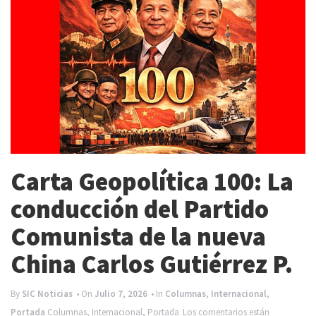
e
n
a
v
i
g
a
t
Carta Geopolítica 100: La
i
conducción del Partido
o
Comunista de la nueva
n
China Carlos Gutiérrez P.
By
SIC Noticias
• On
Julio 7, 2026
• In
Columnas
,
Internacional
,
Portada
Columnas
,
Internacional
,
Portada
Los comentarios están