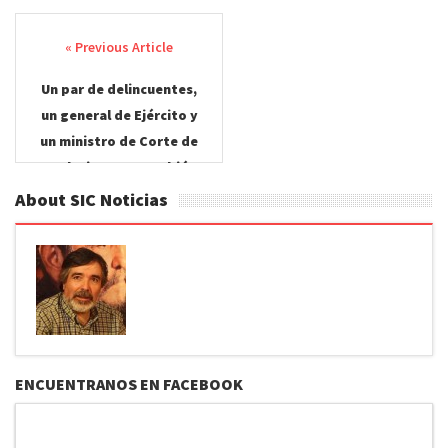
Post
navigation
Un par de delincuentes,
un general de Ejército y
un ministro de Corte de
Apelaciones, y también
de un periodista
About SIC Noticias
decente. Por Hugo Villar
C.
ENCUENTRANOS EN FACEBOOK