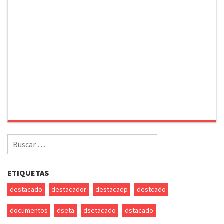
Buscar
por:
ETIQUETAS
destacado
destacador
destacadp
destcado
documentos
dseta
dsetacado
dstacado