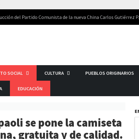
ucción del Partido Comunista de la nueva China Carlos Gutiérrez P.
TO SOCIAL
CULTURA
PUEBLOS ORIGINARIOS
A
EDUCACIÓN
E
aoli se pone la camiseta
na, gratuita y de calidad.