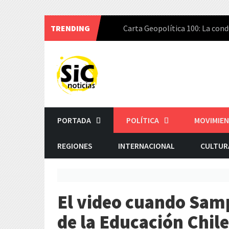
TRENDING
Carta Geopolítica 100: La cond
Skip
to
content
PORTADA
POLÍTICA
MOVIMIEN
REGIONES
INTERNACIONAL
CULTUR
El video cuando Samp
de la Educación Chile