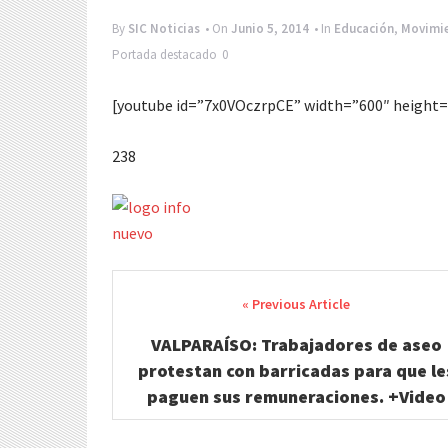
By
SIC Noticias
• On
Junio 5, 2014
• In
Educación
,
Movimie
Portada
destacado
0
[youtube id=”7x0VOczrpCE” width=”600″ height=
238
Post
navigation
VALPARAÍSO: Trabajadores de aseo
protestan con barricadas para que le
paguen sus remuneraciones. +Video