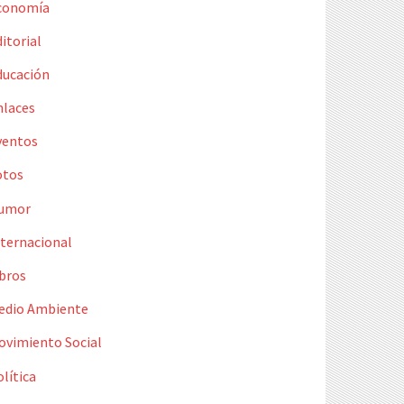
conomía
itorial
ducación
nlaces
ventos
otos
umor
nternacional
ibros
edio Ambiente
ovimiento Social
lítica