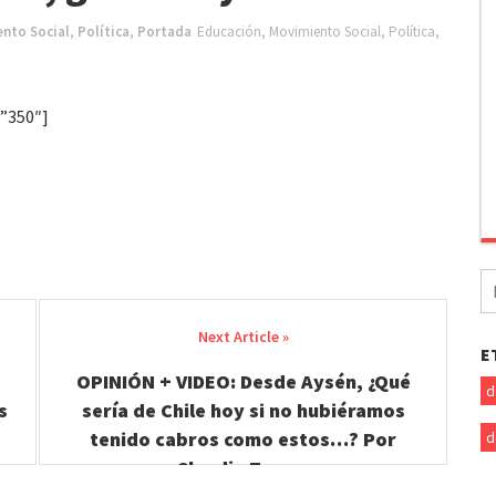
nto Social
,
Política
,
Portada
Educación
,
Movimiento Social
,
Política
,
”350″]
B
po
E
OPINIÓN + VIDEO: Desde Aysén, ¿Qué
d
s
sería de Chile hoy si no hubiéramos
tenido cabros como estos…? Por
d
Claudia Torres