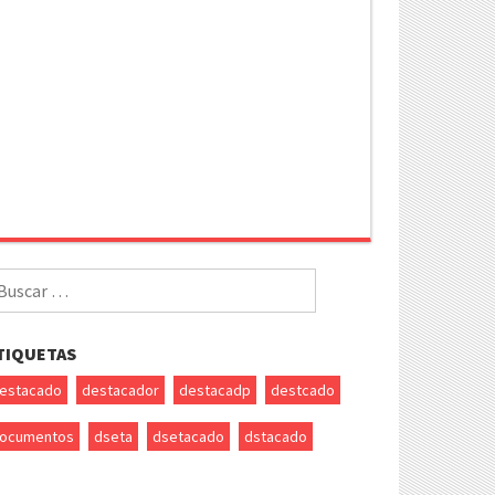
uscar
r:
TIQUETAS
estacado
destacador
destacadp
destcado
ocumentos
dseta
dsetacado
dstacado