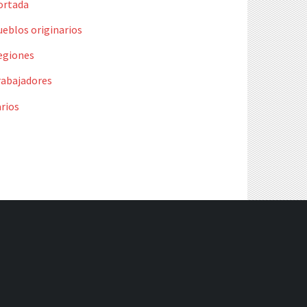
ortada
ueblos originarios
egiones
rabajadores
rios