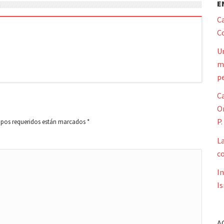
E
Ca
Co
Un
mi
pe
Ca
Or
P.
pos requeridos están marcados
*
L
co
I
Is
A