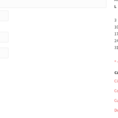
L
3
1
1
2
3
« 
C
C
C
C
D