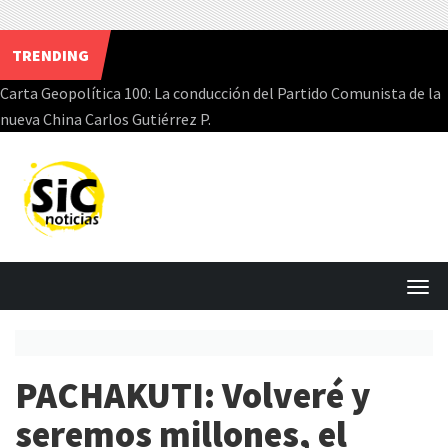
TRENDING
Carta Geopolítica 100: La conducción del Partido Comunista de la
nueva China Carlos Gutiérrez P.
Skip
to
content
T
o
g
PACHAKUTI: Volveré y
g
l
seremos millones, el