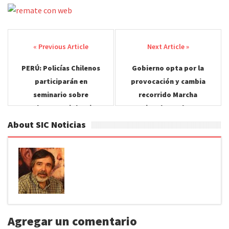
Post
navigation
PERÚ: Policías Chilenos
Gobierno opta por la
participarán en
provocación y cambia
seminario sobre
recorrido Marcha
maltrato y violencia
Nacional por el Agua
contra la infancia.
About SIC Noticias
Agregar un comentario