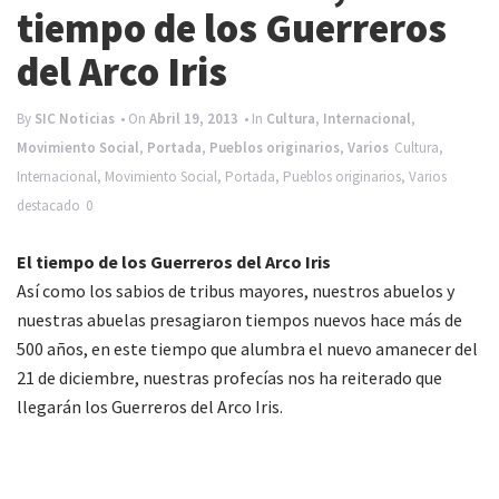
e
tiempo de los Guerreros
n
del Arco Iris
a
v
By
SIC Noticias
• On
Abril 19, 2013
• In
Cultura
,
Internacional
,
Movimiento Social
,
Portada
,
Pueblos originarios
,
Varios
Cultura
,
i
Internacional
,
Movimiento Social
,
Portada
,
Pueblos originarios
,
Varios
g
destacado
0
a
t
El tiempo de los Guerreros del Arco Iris
Así como los sabios de tribus mayores, nuestros abuelos y
i
nuestras abuelas presagiaron tiempos nuevos hace más de
o
500 años, en este tiempo que alumbra el nuevo amanecer del
n
21 de diciembre, nuestras profecías nos ha reiterado que
llegarán los Guerreros del Arco Iris.