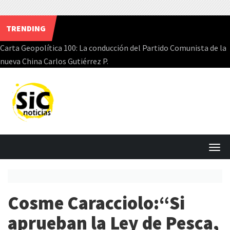
TRENDING
Carta Geopolítica 100: La conducción del Partido Comunista de la
nueva China Carlos Gutiérrez P.
Skip
to
content
T
o
g
Cosme Caracciolo:“Si
g
l
aprueban la Ley de Pesca,