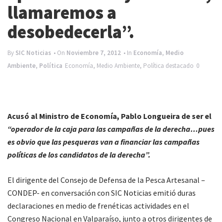
e
llamaremos a
n
desobedecerla”.
a
v
By
SIC Noticias
• On
Noviembre 7, 2012
• In
Economía
,
Medio
Ambiente
,
Política
Economía
,
Medio Ambiente
,
Política
destacado
0
i
g
a
Acusó al Ministro de Economía, Pablo Longueira de ser el
t
“operador de la caja para las campañas de la derecha…pues
i
es obvio que las pesqueras van a financiar las campañas
o
políticas de los candidatos de la derecha”.
n
El dirigente del Consejo de Defensa de la Pesca Artesanal –
CONDEP- en conversación con SIC Noticias emitió duras
declaraciones en medio de frenéticas actividades en el
Congreso Nacional en Valparaíso, junto a otros dirigentes de