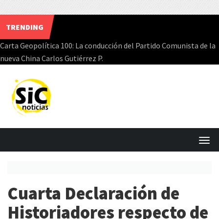
TRENDING
Carta Geopolítica 100: La conducción del Partido Comunista de la
nueva China Carlos Gutiérrez P.
Skip
to
content
T
o
g
Cuarta Declaración de
g
l
Historiadores respecto de