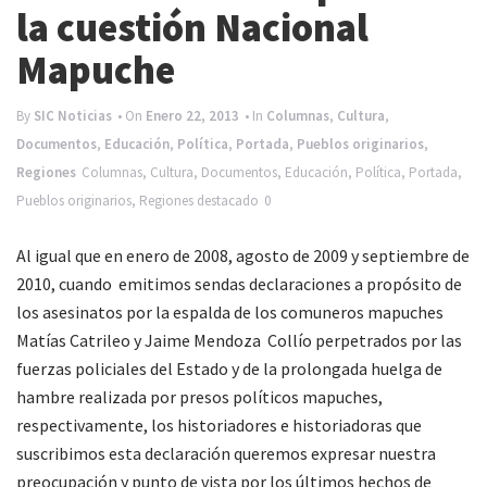
e
la cuestión Nacional
n
Mapuche
a
v
By
SIC Noticias
• On
Enero 22, 2013
• In
Columnas
,
Cultura
,
Documentos
,
Educación
,
Política
,
Portada
,
Pueblos originarios
,
i
Regiones
Columnas
,
Cultura
,
Documentos
,
Educación
,
Política
,
Portada
,
g
Pueblos originarios
,
Regiones
destacado
0
a
t
Al igual que en enero de 2008, agosto de 2009 y septiembre de
2010, cuando emitimos sendas declaraciones a propósito de
i
los asesinatos por la espalda de los comuneros mapuches
o
Matías Catrileo y Jaime Mendoza Collío perpetrados por las
n
fuerzas policiales del Estado y de la prolongada huelga de
hambre realizada por presos políticos mapuches,
respectivamente, los historiadores e historiadoras que
suscribimos esta declaración queremos expresar nuestra
preocupación y punto de vista por los últimos hechos de