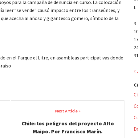
apoyos para la campaña de denuncia en curso. La colocación
L
ía leer “se vende” causó impacto entre los transeúntes, y
 que acecha al añoso y gigantesco gomero, símbolo de la
3
1
1
2
3
ndo en el Parque el Litre, en asambleas participativas donde
araíso
« 
C
C
C
C
Chile: los peligros del proyecto Alto
D
Maipo. Por Francisco Marín.