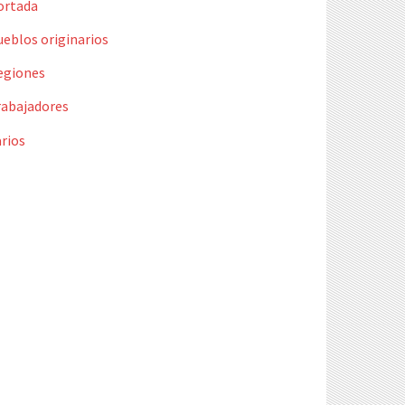
ortada
ueblos originarios
egiones
rabajadores
rios