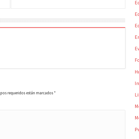
E
Ed
E
E
E
F
H
I
pos requeridos están marcados
*
L
M
M
Po