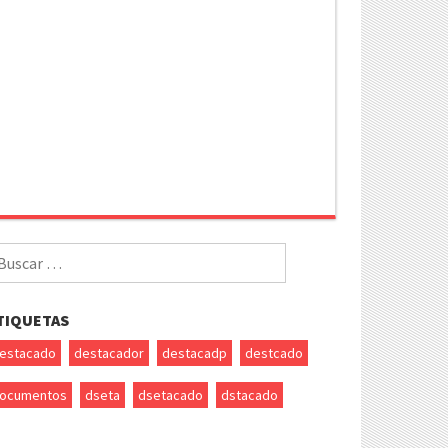
uscar
r:
TIQUETAS
estacado
destacador
destacadp
destcado
ocumentos
dseta
dsetacado
dstacado