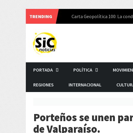
TRENDING
Carta Geopolítica 100: La cond
Skip
to
content
PORTADA
POLÍTICA
MOVIMIEN
REGIONES
INTERNACIONAL
CULTUR
Porteños se unen par
de Valparaíso.