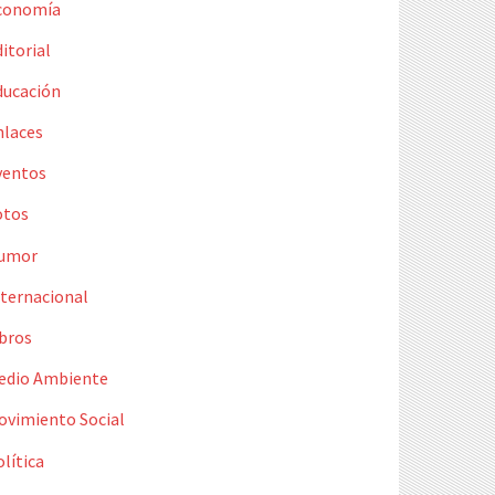
conomía
itorial
ducación
nlaces
ventos
otos
umor
nternacional
ibros
edio Ambiente
ovimiento Social
lítica