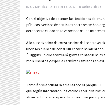
By
SIC Noticias
• On
Febrero 9, 2013
• In
Varios
Varios
0
Con el objetivo de detener las decisiones del mun
públicos, vecinos de distintos sectores se han o
defender la ciudad de la voracidad de los interese
A la autorización de construcción del controverti
unen los planes de construir estacionamientos sub
´Higgins, lo que acarreará graves consecuencias t
monumentos y especies arbóreas situadas en esto
También se encuentra amenazado el parque El Lit
que según informaron los vecinos a SICNoticias.cl
alcanzado para recuperarlo como un espacio para 