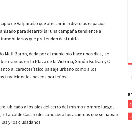
icipio de Valparaíso que afectarán a diversos espacios
rganizado para desarrollar una campaña tendiente a
s inmobiliarios que pretenden destruirla.
do Mall Baron, dada por el municipio hace unos días, se
terráneos en la Plaza de la Victoria, Simón Bolívar y O
anto al característico paisaje urbano como a los
B
s tradicionales paseos porteños.
po
E
d
re, ubicado a los pies del cerro del mismo nombre luego,
, el alcalde Castro desconociera los acuerdos que se habían
d
las y los ciudadanos.