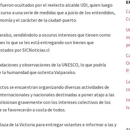
E
ueron ocultados por el reelecto alcalde UDI, quien luego
Ca
rso a una serie de medidas que a juicio de los entendidos,
Co
nomía y el carácter de la ciudad-puerto.
Un
paraíso, vendiéndolo a oscuros intereses que tienen como
mi
ues lo que se les está entregando son bienes que
pe
istados por SICNoticias.cl
Ca
Or
daciones y observaciones de la UNESCO, lo que podría
P.
de la humanidad que ostenta Valparaíso.
L
ectos se encuentran organizando diversas actividades de
co
nternacionales y nacionales destinadas a poner atajo a las
I
colisionan gravemente con los intereses colectivos de los
Is
e se favorecerán a costa de todos.
laza de la Victoria para entregar volantes e informar a las y
A