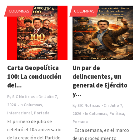
e
COLUMNAS
COLUMNAS
n
a
v
i
g
a
Carta Geopolítica
Un par de
t
100: La conducción
delincuentes, un
i
del...
general de Ejército
y...
o
By
SIC Noticias
• On
Julio 7,
n
2026
• In
Columnas
,
By
SIC Noticias
• On
Julio 7,
Internacional
,
Portada
2026
• In
Columnas
,
Política
,
El primero de julio se
Portada
celebró el 105 aniversario
Esta semana, en el marco
de la creación del Partido
de un procedimiento