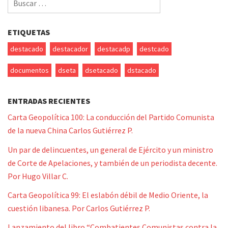
por:
ETIQUETAS
destacado
destacador
destacadp
destcado
documentos
dseta
dsetacado
dstacado
ENTRADAS RECIENTES
Carta Geopolítica 100: La conducción del Partido Comunista
de la nueva China Carlos Gutiérrez P.
Un par de delincuentes, un general de Ejército y un ministro
de Corte de Apelaciones, y también de un periodista decente.
Por Hugo Villar C.
Carta Geopolítica 99: El eslabón débil de Medio Oriente, la
cuestión libanesa. Por Carlos Gutiérrez P.
Lanzamiento del libro “Combatientes Comunistas contra la