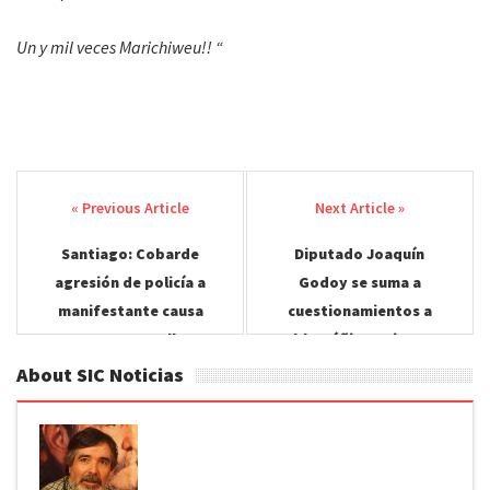
Un y mil veces Marichiweu!! “
Post
navigation
Santiago: Cobarde
Diputado Joaquín
agresión de policía a
Godoy se suma a
manifestante causa
cuestionamientos a
grave atropello.
Pablo Zúñiga, mientras
Senador Chahuán
About SIC Noticias
mantiene el silencio. En
tanto dirigente de ANEF
emplazó al Senador a
pronunciarse.