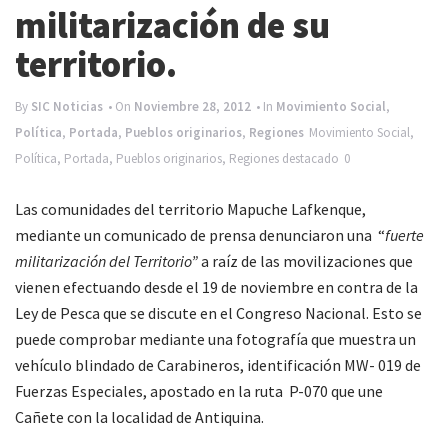
e
militarización de su
n
territorio.
a
v
By
SIC Noticias
• On
Noviembre 28, 2012
• In
Movimiento Social
,
Política
,
Portada
,
Pueblos originarios
,
Regiones
Movimiento Social
,
i
Política
,
Portada
,
Pueblos originarios
,
Regiones
destacado
0
g
a
Las comunidades del territorio Mapuche Lafkenque,
t
mediante un comunicado de prensa denunciaron una “
fuerte
militarización del Territorio”
a raíz de las movilizaciones que
i
vienen efectuando desde el 19 de noviembre en contra de la
o
Ley de Pesca que se discute en el Congreso Nacional. Esto se
n
puede comprobar mediante una fotografía que muestra un
vehículo blindado de Carabineros, identificación MW- 019 de
Fuerzas Especiales, apostado en la ruta P-070 que une
Cañete con la localidad de Antiquina.