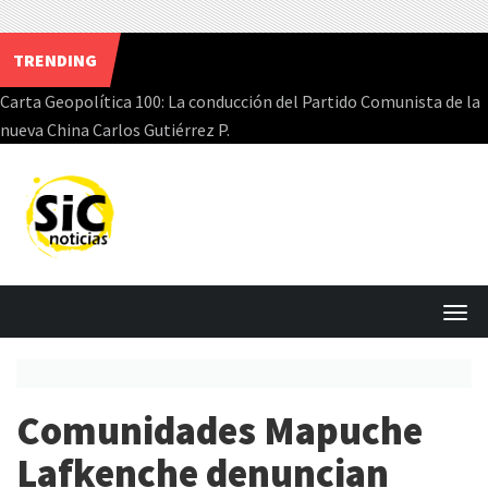
TRENDING
Carta Geopolítica 100: La conducción del Partido Comunista de la
nueva China Carlos Gutiérrez P.
Skip
to
content
T
o
g
Comunidades Mapuche
g
l
Lafkenche denuncian