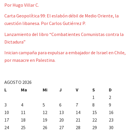
Por Hugo Villar C.
Carta Geopolítica 99: El eslabón débil de Medio Oriente, la
cuestión libanesa. Por Carlos Gutiérrez P.
Lanzamiento del libro “Combatientes Comunistas contra la
Dictadura”
Inician campaña para expulsar a embajador de Israel en Chile,
por masacre en Palestina.
AGOSTO 2026
L
Ma
Mi
J
V
S
D
1
2
3
4
5
6
7
8
9
10
11
12
13
14
15
16
17
18
19
20
21
22
23
24
25
26
27
28
29
30