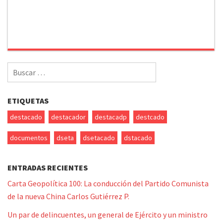
Buscar
por:
ETIQUETAS
destacado
destacador
destacadp
destcado
documentos
dseta
dsetacado
dstacado
ENTRADAS RECIENTES
Carta Geopolítica 100: La conducción del Partido Comunista
de la nueva China Carlos Gutiérrez P.
Un par de delincuentes, un general de Ejército y un ministro