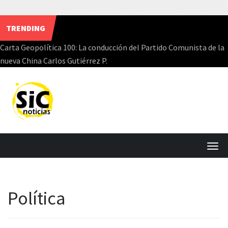
TRENDING
Carta Geopolítica 100: La conducción del Partido Comunista de la
nueva China Carlos Gutiérrez P.
Skip
to
content
T
o
g
Política
g
l