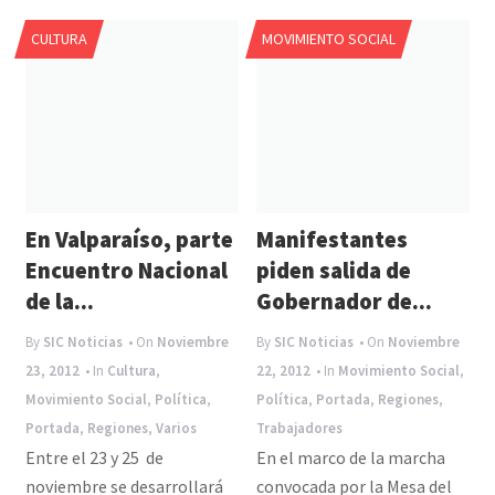
e
P
CULTURA
MOVIMIENTO SOCIAL
n
n
a
v
i
g
a
En Valparaíso, parte
Manifestantes
t
Encuentro Nacional
piden salida de
i
de la...
Gobernador de...
o
By
SIC Noticias
• On
Noviembre
By
SIC Noticias
• On
Noviembre
n
23, 2012
• In
Cultura
,
22, 2012
• In
Movimiento Social
,
Movimiento Social
,
Política
,
Política
,
Portada
,
Regiones
,
Portada
,
Regiones
,
Varios
Trabajadores
Entre el 23 y 25 de
En el marco de la marcha
noviembre se desarrollará
convocada por la Mesa del