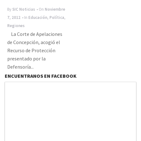
By
SIC Noticias
• On
Noviembre
7, 2012
• In
Educación
,
Política
,
Regiones
La Corte de Apelaciones
de Concepción, acogió el
Recurso de Protección
presentado por la
Defensoría...
ENCUENTRANOS EN FACEBOOK