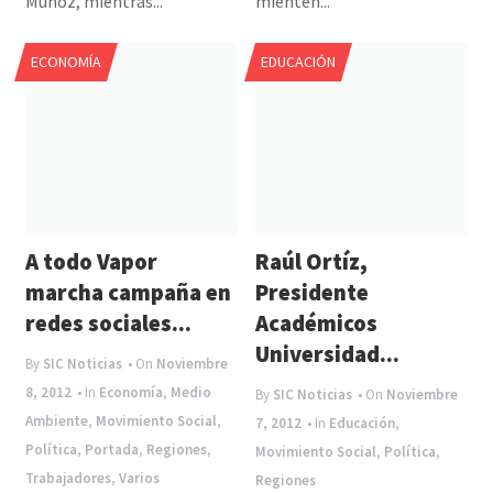
Muñoz, mientras...
mienten...
ECONOMÍA
EDUCACIÓN
A todo Vapor
Raúl Ortíz,
marcha campaña en
Presidente
redes sociales...
Académicos
Universidad...
By
SIC Noticias
• On
Noviembre
8, 2012
• In
Economía
,
Medio
By
SIC Noticias
• On
Noviembre
Ambiente
,
Movimiento Social
,
7, 2012
• In
Educación
,
Política
,
Portada
,
Regiones
,
Movimiento Social
,
Política
,
Trabajadores
,
Varios
Regiones