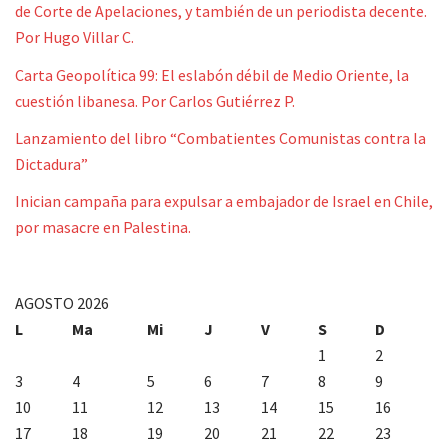
de Corte de Apelaciones, y también de un periodista decente.
Por Hugo Villar C.
Carta Geopolítica 99: El eslabón débil de Medio Oriente, la
cuestión libanesa. Por Carlos Gutiérrez P.
Lanzamiento del libro “Combatientes Comunistas contra la
Dictadura”
Inician campaña para expulsar a embajador de Israel en Chile,
por masacre en Palestina.
AGOSTO 2026
L
Ma
Mi
J
V
S
D
1
2
3
4
5
6
7
8
9
10
11
12
13
14
15
16
17
18
19
20
21
22
23