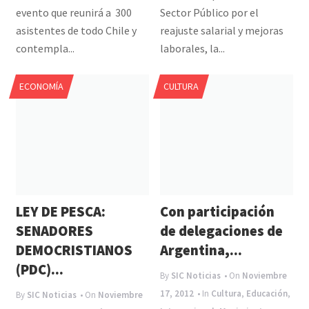
evento que reunirá a 300
Sector Público por el
asistentes de todo Chile y
reajuste salarial y mejoras
contempla...
laborales, la...
ECONOMÍA
CULTURA
LEY DE PESCA:
Con participación
SENADORES
de delegaciones de
DEMOCRISTIANOS
Argentina,...
(PDC)...
By
SIC Noticias
• On
Noviembre
17, 2012
• In
Cultura
,
Educación
,
By
SIC Noticias
• On
Noviembre