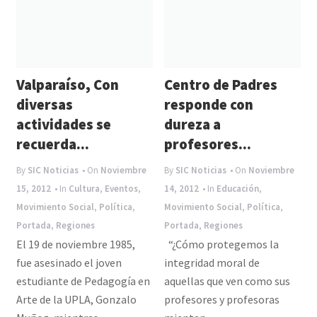
Valparaíso, Con
Centro de Padres
diversas
responde con
actividades se
dureza a
recuerda...
profesores...
By
SIC Noticias
• On
Noviembre
By
SIC Noticias
• On
Noviembre
15, 2012
• In
Cultura
,
Eventos
,
14, 2012
• In
Educación
,
Movimiento Social
,
Política
,
Movimiento Social
,
Política
,
Portada
,
Regiones
Portada
,
Regiones
El 19 de noviembre 1985,
“¿Cómo protegemos la
fue asesinado el joven
integridad moral de
estudiante de Pedagogía en
aquellas que ven como sus
Arte de la UPLA, Gonzalo
profesores y profesoras