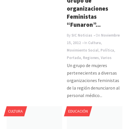
Grupo de
organizaciones
Feministas
“Funaron”...
By
SIC Noticias
• On
Noviembre
15, 2012
• In
Cultura
,
Movimiento Social
,
Política
,
Portada
,
Regiones
,
Varios
Un grupo de mujeres
pertenecientes a diversas
organizaciones feministas
de la región denunciaron al
personal médico...
CULTURA
EDUCACIÓN