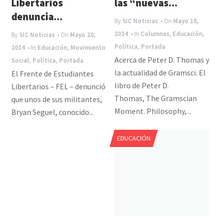
Libertarios
las “nuevas...
denuncia...
By
SIC Noticias
• On
Mayo 18,
2014
• In
Columnas
,
Educación
,
By
SIC Noticias
• On
Mayo 20,
Política
,
Portada
2014
• In
Educación
,
Movimiento
Acerca de Peter D. Thomas y
Social
,
Política
,
Portada
la actualidad de Gramsci. El
El Frente de Estudiantes
libro de Peter D.
Libertarios – FEL – denunció
Thomas, The Gramscian
que unos de sus militantes,
Moment. Philosophy,...
Bryan Seguel, conocido...
EDUCACIÓN