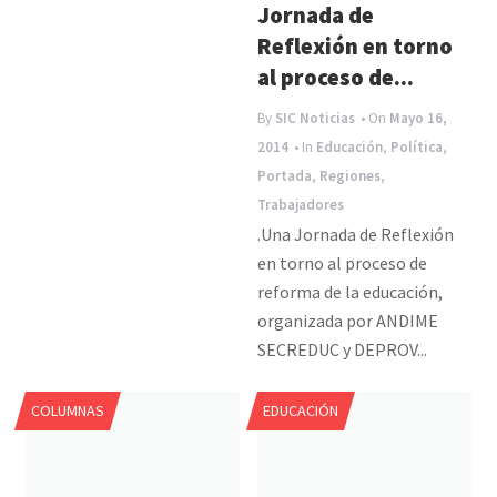
Jornada de
Reflexión en torno
al proceso de...
By
SIC Noticias
• On
Mayo 16,
2014
• In
Educación
,
Política
,
Portada
,
Regiones
,
Trabajadores
.Una Jornada de Reflexión
en torno al proceso de
reforma de la educación,
organizada por ANDIME
SECREDUC y DEPROV...
COLUMNAS
EDUCACIÓN