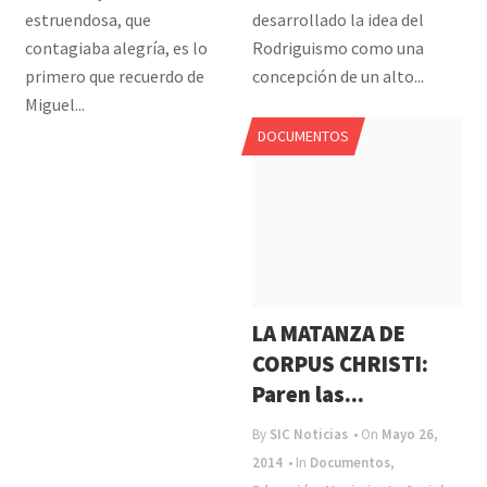
estruendosa, que
desarrollado la idea del
contagiaba alegría, es lo
Rodriguismo como una
primero que recuerdo de
concepción de un alto...
Miguel...
DOCUMENTOS
LA MATANZA DE
CORPUS CHRISTI:
Paren las...
By
SIC Noticias
• On
Mayo 26,
2014
• In
Documentos
,