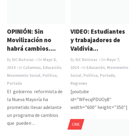
OPINIÓN: Sin
VIDEO: Estudiantes
Movilización no
y trabajadores de
habrá cambios....
Valdivia...
By
SIC Noticias
• On
Mayo 8,
By
SIC Noticias
• On
Mayo 7,
2014
• In
Columnas
,
Educación
,
2014
• In
Educación
,
Movimiento
Movimiento Social
,
Política
,
Social
,
Política
,
Portada
,
Portada
Regiones
El gobierno reformista de
[youtube
la Nueva Mayoría ha
id=”WFecqPDUOy8″
prometido llevar adelante
width=”600″ height=”350″]
un programa de cambios
que pueden ...
CINE