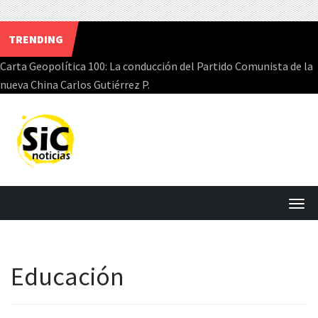
TRENDING
Carta Geopolítica 100: La conducción del Partido Comunista de la
nueva China Carlos Gutiérrez P.
Skip
to
content
T
o
g
Educación
g
l