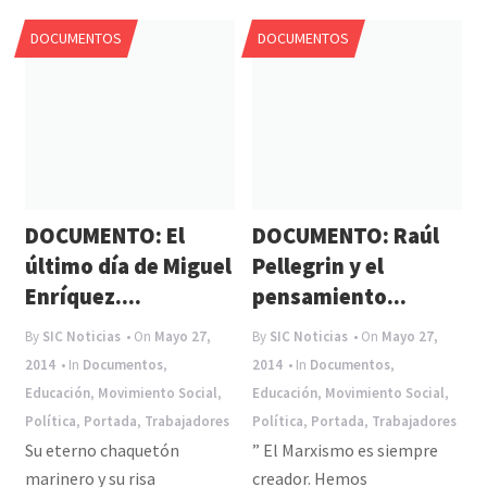
e
P
DOCUMENTOS
DOCUMENTOS
n
n
a
v
i
g
a
DOCUMENTO: El
DOCUMENTO: Raúl
t
último día de Miguel
Pellegrin y el
i
Enríquez....
pensamiento...
o
By
SIC Noticias
• On
Mayo 27,
By
SIC Noticias
• On
Mayo 27,
n
2014
• In
Documentos
,
2014
• In
Documentos
,
Educación
,
Movimiento Social
,
Educación
,
Movimiento Social
,
Política
,
Portada
,
Trabajadores
Política
,
Portada
,
Trabajadores
Su eterno chaquetón
” El Marxismo es siempre
marinero y su risa
creador. Hemos