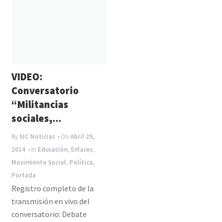
VIDEO:
Conversatorio
“Militancias
sociales,...
By
SIC Noticias
• On
Abril 29,
2014
• In
Educación
,
Enlaces
,
Movimiento Social
,
Política
,
Portada
Registro completo de la
transmisión en vivo del
conversatorio: Debate