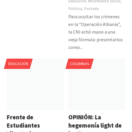
Educación
,
Movimiento Social
,
Política
,
Portada
Para ocultar los crímenes
en la “Operación Albania”,
la CNI echó mano a una
vieja fórmula: presentarlos
como...
EDUCACIÓN
COLUMNAS
Frente de
OPINIÓN: La
Estudiantes
hegemonía light de