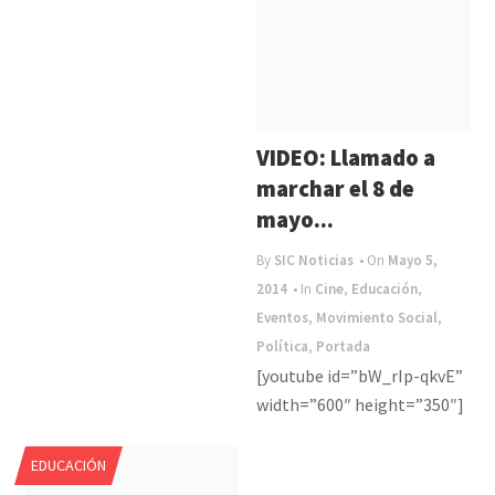
VIDEO: Llamado a
marchar el 8 de
mayo...
By
SIC Noticias
• On
Mayo 5,
2014
• In
Cine
,
Educación
,
Eventos
,
Movimiento Social
,
Política
,
Portada
[youtube id=”bW_rIp-qkvE”
width=”600″ height=”350″]
EDUCACIÓN